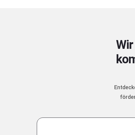
Wir
kom
Entdecke
förde