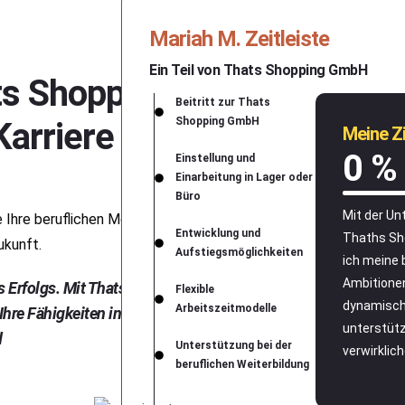
Mariah M. Zeitleiste
Ein Teil von Thats Shopping GmbH
ats Shopping
Beitritt zur Thats
Shopping GmbH
arriere
Meine Zi
0
%
Einstellung und
Einarbeitung in Lager oder
Büro
Mit der Un
 Ihre beruflichen Möglichkeiten
Entwicklung und
Thaths Sh
ukunft.
Aufstiegsmöglichkeiten
ich meine 
Ambitionen
 Erfolgs. Mit Thats
Flexible
dynamisch
Arbeitszeitmodelle
hre Fähigkeiten in
unterstüt
d
Unterstützung bei der
verwirklich
beruflichen Weiterbildung