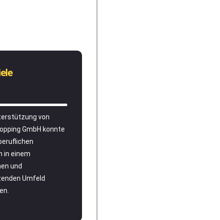
ele
terstützung von
opping GmbH konnte
beruflichen
 in einem
en und
zenden Umfeld
en.