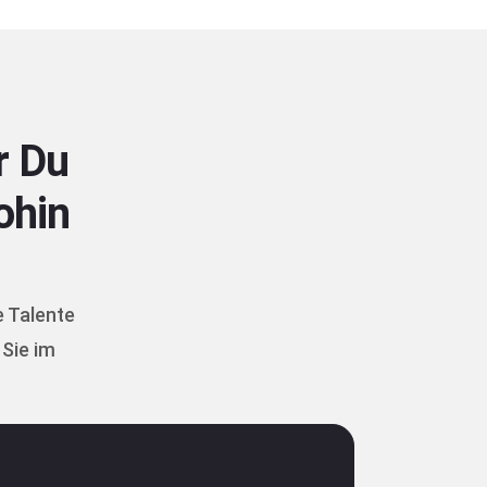
r Du
ohin
e Talente
Sie im